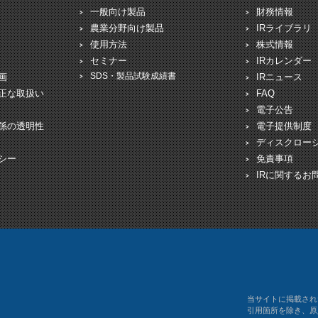
一般向け製品
財務情報
農業分野向け製品
IRライブラリ
使用方法
株式情報
セミナー
IRカレンダー
SDS・製品試験成績書
画
IRニュース
正な取扱い
FAQ
電子公告
係の透明性
電子提供制度
ディスクロー
シー
免責事項
IRに関するお
当サイトに掲載され
引用箇所を除き、原