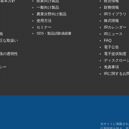
の基本方針
医家向け製品
経営情報
一般向け製品
財務情報
農業分野向け製品
IRライブラリ
使用方法
株式情報
セミナー
IRカレンダー
SDS・製品試験成績書
画
IRニュース
正な取扱い
FAQ
電子公告
係の透明性
電子提供制度
ディスクロー
シー
免責事項
IRに関するお
当サイトに掲載され
引用箇所を除き、原