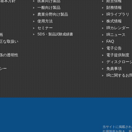
の基本方針
医家向け製品
経営情報
一般向け製品
財務情報
農業分野向け製品
IRライブラリ
使用方法
株式情報
セミナー
IRカレンダー
SDS・製品試験成績書
画
IRニュース
正な取扱い
FAQ
電子公告
係の透明性
電子提供制度
ディスクロー
シー
免責事項
IRに関するお
当サイトに掲載され
引用箇所を除き、原