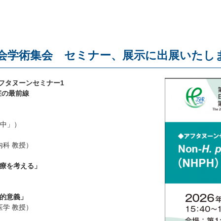
学術集会 セミナー、展示に出展いたします（20
フタヌーンセミナー1
症の最前線
「中」）
内科 教授）
治療を考える」
床的意義」
医学 教授）