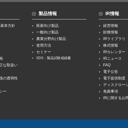
製品情報
IR情報
の基本方針
医家向け製品
経営情報
一般向け製品
財務情報
農業分野向け製品
IRライブラリ
使用方法
株式情報
セミナー
IRカレンダー
SDS・製品試験成績書
画
IRニュース
正な取扱い
FAQ
電子公告
係の透明性
電子提供制度
ディスクロー
シー
免責事項
IRに関するお