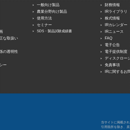
一般向け製品
財務情報
農業分野向け製品
IRライブラリ
使用方法
株式情報
セミナー
IRカレンダー
SDS・製品試験成績書
画
IRニュース
正な取扱い
FAQ
電子公告
係の透明性
電子提供制度
ディスクロー
シー
免責事項
IRに関するお
当サイトに掲載され
引用箇所を除き、原